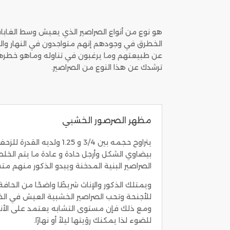
هو نوع من أنواع الصراصير الذي يعيش وسط الغابا
الخطرق في وجودهم إنهم متواجدون في النهار واللي
عن طبيعتهم وما يرغبون في تناوله وماهو خطرهم
ترشدك عن هذا النوع من الصراصير.
مظهر الصرصور الخشبي
يتراوح حجمه بين 3/4 و 25
بيضاوي الشكل وأرجل حادة و عادة ما يتم الخلط ب
الصراصير البنية المدخنة ويبدو الذكور منهم متش
ويمتلك الذكور والإناث شريطًا واضحًا من الحافة
للأجنحة وتحب الصراصير الخشبية العيش في الخا
ومع ذلك فإن مستوى التشابه يعتمد على الأن
للضوء لذا يمكنك رؤيتها ليلاً أو نهارًا.