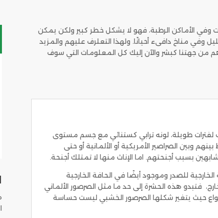
ت وفي الأماكن الرطبة، فهو لا يشكل خطر كبير ولكن يمكن
ل وفي مناخ دافىء أحيانًا. ولهذا التعلرف عليهم والمزيد
 من جهتنا كبشر والآن إليك كل المعلومات التي سوف
1. ولديه القدرة للزحف لفترات طويلة، لونه ترابي كستنائي مع جسم مستوى
ينهم وبين الصراصير الأمريكية أو الألمانية أو حتى
ابهين بسبب أجنحتهم. اما الإناث منها لا تمتلك أجنحة.
 الخارجية للصدر وموجود أيضًا في الحافة الخارجية
ا
رج، فتبدو هذه الحشرة إلى حد ما مثل الصرصور الألماني
ه
واع حيث يتغير شكلها الصرصور الخشبي ليست حساسة
ا