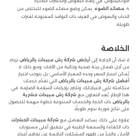
الأوكاليبتوس، في إبعاد البعوض والحشرات الطائرة.
مصائد الضوء
: يمكن وضع مصائد الضوء للتخلص من
الذباب والبعوض في الغرف ذات النوافذ المفتوحة لفترات
طويلة.
الخلاصة
لا شك أن الحاجة إلى
أرخص شركة رش مبيدات بالرياض
تزداد
من أجل ضمان بيئة صحية وخالية من الآفات. ومع ذلك، لا
يُمكن اعتبار السعر وحده المعيار الأساسي؛ بل يتوجب اختيار
أفضل شركة رش مبيدات بالرياض
التي تقدّم خدمات
متكاملة تلبي احتياجاتك، وتلتزم بإجراءات السلامة الصارمة. في
هذا الإطار، يُعد التعاون مع
شركة رش مبيدات حشرية
بالرياض
ذات الخبرة والخدمات المتنوعة خطوة مهمة للحصول
على نتائج فورية تدوم طويلًا.
علاوة على ذلك، يساعد التعامل مع
شركة مبيدات الحشرات
ذات الكفاءة والسمعة الطيبة في تحقيق أعلى مستويات
الأمان، والحدّ من ظهور المشكلات الناجمة عن تفاقم أعداد