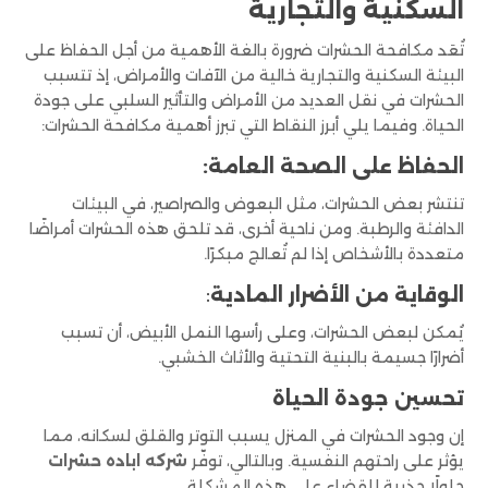
السكنية والتجارية
تُعَد مكافحة الحشرات ضرورة بالغة الأهمية من أجل الحفاظ على
البيئة السكنية والتجارية خالية من الآفات والأمراض، إذ تتسبب
الحشرات في نقل العديد من الأمراض والتأثير السلبي على جودة
الحياة. وفيما يلي أبرز النقاط التي تبرز أهمية مكافحة الحشرات:
الحفاظ على الصحة العامة:
تنتشر بعض الحشرات، مثل البعوض والصراصير، في البيئات
الدافئة والرطبة. ومن ناحية أخرى، قد تلحق هذه الحشرات أمراضًا
متعددة بالأشخاص إذا لم تُعالج مبكرًا.
الوقاية من الأضرار المادية
:
يُمكن لبعض الحشرات، وعلى رأسها النمل الأبيض، أن تسبب
أضرارًا جسيمة بالبنية التحتية والأثاث الخشبي.
تحسين جودة الحياة
إن وجود الحشرات في المنزل يسبب التوتر والقلق لسكانه، مما
يؤثر على راحتهم النفسية. وبالتالي، توفّر
شركه اباده حشرات
حلولًا جذرية للقضاء على هذه المشكلة.