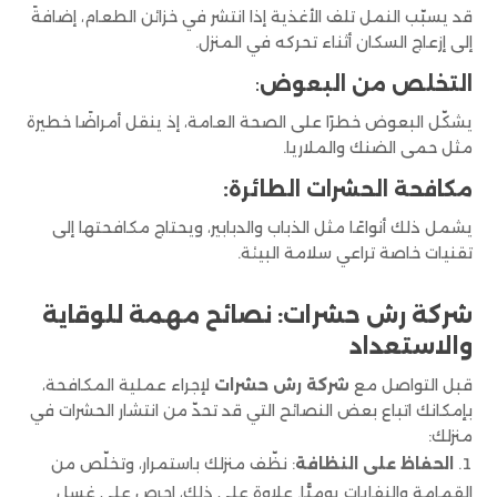
قد يسبّب النمل تلف الأغذية إذا انتشر في خزائن الطعام، إضافةً
إلى إزعاج السكان أثناء تحركه في المنزل.
التخلص من البعوض
:
يشكّل البعوض خطرًا على الصحة العامة، إذ ينقل أمراضًا خطيرة
مثل حمى الضنك والملاريا.
مكافحة الحشرات الطائرة:
يشمل ذلك أنواعًا مثل الذباب والدبابير، ويحتاج مكافحتها إلى
تقنيات خاصة تراعي سلامة البيئة.
شركة رش حشرات: نصائح مهمة للوقاية
والاستعداد
قبل التواصل مع
شركة رش حشرات
لإجراء عملية المكافحة،
بإمكانك اتباع بعض النصائح التي قد تحدّ من انتشار الحشرات في
منزلك:
الحفاظ على النظافة
: نظّف منزلك باستمرار، وتخلّص من
القمامة والنفايات يوميًّا. علاوة على ذلك، احرص على غسل