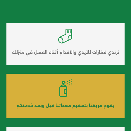

نرتدي قفازات للأيدي والأقدام أثناء العمل في منزلك

يقوم فريقنا بتعقيم معداتنا قبل وبعد خدمتكم