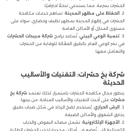
الحشرات بسرعة، مما يستدعي تدخلاً احترافيًا.
الحفاظ على مظهر المدينة
: تساهم خدمات مكافحة
الحشرات في إظهار المدينة بمظهر نظيف وحضاري، سواء على
مستوى المنازل أو الأماكن العامة.
تنمية الوعي البيئي
: تُساعد برامج
شركة مبيدات الحشرات
في نشر الوعي العام بالطرق الفعّالة للوقاية من الحشرات
والتعامل معها.
شركة بخ حشرات: التقنيات والأساليب
الحديثة
يتطور مجال مكافحة الحشرات باستمرار، لذلك تعتمد
شركة بخ
حشرات
على أحدث التقنيات والأساليب المتاحة، من بينها:
الرش الحراري
: يُستخدم لضخ الرذاذ في شكل ضباب دقيق
يخترق الشقوق والأماكن الضيقة.
الأجهزة الإلكترونية
: تشمل مصائد البعوض والذباب
الكهربائية التي تُوضع في أماكن محددة لجذب الحشرات الطائرة