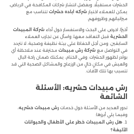
الحشرات مستقبلًا. وبفضل انتشار شركات المكافحة في الرياض،
يمكن للعملاء اختيار
شركه اباده حشرات
تتناسب مع
ميزانياتهم وظروفهم.
أخيرًا، احرص على البحث والاستفسار حول أداء
شركة المبيدات
الحشرية
قبل التعاقد معها، واسأل عن تجارب العملاء
السابقين. ومن أجل الحفاظ على بيئة نظيفة وصحية، لا تتردد
في التواصل مع
شركة رش مبيدات
محترفة عند ملاحظة أي
بوادر لظهور الحشرات. وفي الختام، يمكنك ضمان راحة البال
والعيش في مكانٍ خالٍ من الإزعاج والمشاكل الصحية التي قد
تتسبب بها تلك الآفات.
رش مبيدات حشريه: الأسئلة
الشائعة
تدور العديد من الأسئلة حول خدمات
رش مبيدات حشريه
،
وفيما يلي أبرزها:
هل رش المبيدات خطر على الأطفال والحيوانات
الأليفة؟