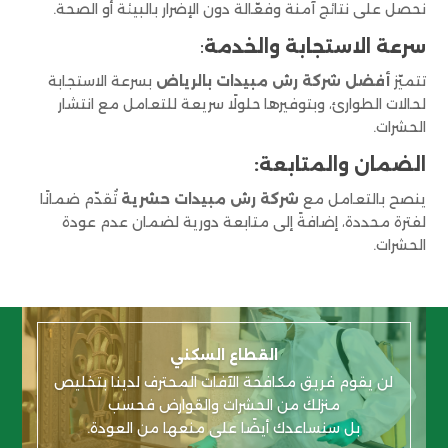
نحصل على نتائج آمنة وفعّالة دون الإضرار بالبيئة أو الصحة.
سرعة الاستجابة والخدمة
:
تتميّز
أفضل شركة رش مبيدات بالرياض
بسرعة الاستجابة
لحالات الطوارئ، وبتوفيرها حلولًا سريعة للتعامل مع انتشار
الحشرات.
الضمان والمتابعة:
ينصح بالتعامل مع
شركة رش مبيدات حشرية
تُقدّم ضمانًا
لفترة محددة، إضافةً إلى متابعة دورية لضمان عدم عودة
الحشرات.
القطاع السكني
لن يقوم فريق مكافحة الآفات المحترف لدينا
بتخليص
منزلك من الحشرات والقوارض فحسب
بل سنساعدك أيضًا على منعها من العودة.