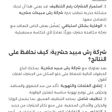
استمرار الحشرات رغم التنظيف
: قد يعني هذا أن لديك
مشكلة جذرية تتطلب خبرة
شركة رش مبيدات حشريه
للتعامل معها.
الوقاية بشكل استباقي
: يُفضّل بعض الناس التعاقد مع
شركة مكافحة حشرات دوريًّا، تفاديًا لأي انتكاسة مستقبلية.
شركة رش مبيد حشرية: كيف نحافظ على
النتائج؟
بعد تعاونك مع
شركة رش مبيد حشرية
، يمكنك اتباع
الخطوات التالية للحفاظ على خلو المكان من الحشرات لفترات
أطول:
إغلاق الفتحات والتهوية
: تأكد من سد الشقوق والمنافذ،
وتحرّص على توفير تهوية مناسبة لتقليل الرطوبة.
تنظيف شامل
: يساعد التنظيف العميق، بما يشمل الزوايا
والخزائن والأماكن المخفية، على منع تكاثر الحشرات من جديد.
التخلص من النفايات
: التزم بالتخلص من النفايات في أسرع