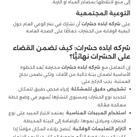
إلى منع اختلاطها بمصادر المياه أو التربة.
التوعية المجتمعية
على
شركه اباده حشرات
أن تشارك في نشر الوعي العام حول
كيفية الوقاية من الحشرات، حفاظًا على الصحة العامة.
شركه اباده حشرات: كيف تضمن القضاء
على الحشرات نهائيًّا؟
إن التعامل مع
شركه اباده حشرات
محترفة يُعد الخطوة
الأساسية لضمان بيئة خالية من الآفات. ولكي نضمن نجاح
العملية، يجب التركيز على:
تشخيص دقيق للمشكلة
: إجراء فحص دقيق للمكان
لتحديد نوع الحشرات ومستوى انتشارها يُسهم في وضع خطة
معالجة فعّالة.
استخدام المبيدات المناسبة
: يعتمد اختيار المبيد على نوع
الحشرات ومراحل نموها، بالإضافة إلى البيئة المحيطة.
التزام التعليمات الوقائية
: يُنصح بإخلاء المكان مؤقتًا إذا
كانت المبيدات قوية التأثير، وتهوية المكان جيدًا بعد الانتهاء